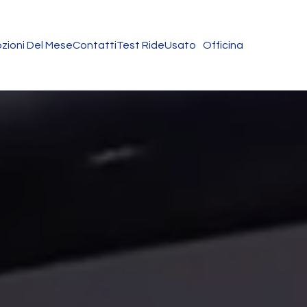
zioni Del Mese
Contatti
Test Ride
Usato
Officina