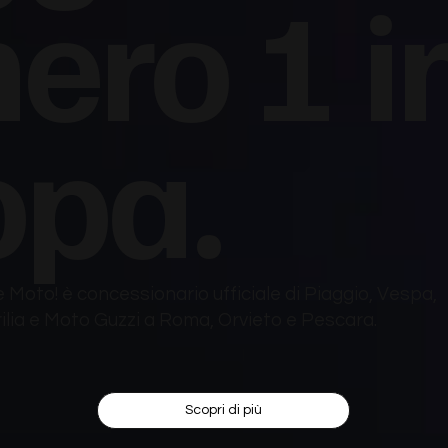
ero 1 i
opa.
 Moto! è concessionario ufficiale di Piaggio, Vespa,
ilia e Moto Guzzi a Roma, Orvieto e Pescara.
Scopri di più