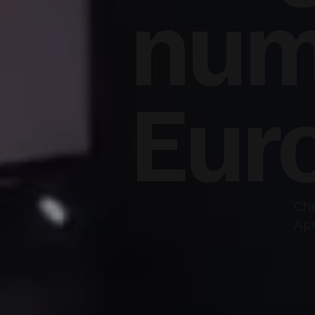
num
Eur
Che
Apr