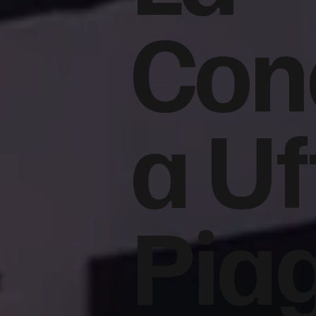
Con
a Uf
Pia