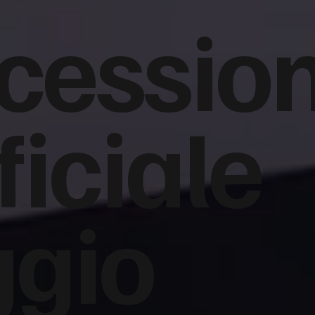
cession
ficiale
ggio