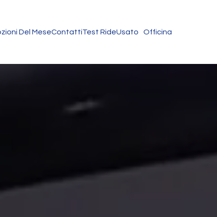
zioni Del Mese
Contatti
Test Ride
Usato
Officina